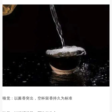
嗅觉：以酱香突出，空杯留香持久为标准