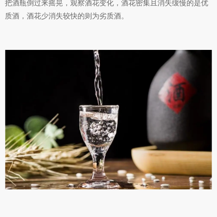
把酒瓶倒过来摇晃，观察酒花变化，酒花密集且消失缓慢的是优
质酒，酒花少消失较快的则为劣质酒。