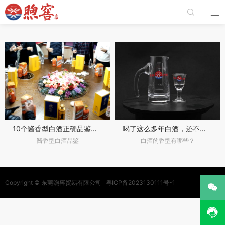


10个酱香型白酒正确品鉴姿势
喝了这么多年白酒，还不知道有哪些香型？
酱香型白酒品鉴
白酒的香型有哪些？
Copyright ©
东莞煦窖贸易有限公司
粤ICP备2023130111号-1

